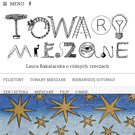
Skip
MENU
to
content
Laura Bakalarska o różnych rzeczach
FELIETONY
TOWARY MIESZANE
NIENAWIDZĘ GOTOWAĆ!
ZEN I SZTUKA
MIESZANE
FILIP
O MNIE