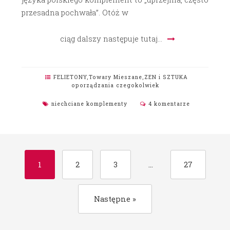
przesadna pochwała”. Otóż w
ciąg dalszy następuje tutaj…
FELIETONY
,
Towary Mieszane
,
ZEN i SZTUKA
oporządzania czegokolwiek
niechciane komplementy
4 komentarze
1
2
3
…
27
Następne »