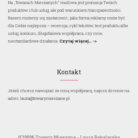
Na „Towarach Mieszanych“ możliwa jest promocja Twoich
produktów i/lub usług, ale pod warunkiem transparentności.
Razem możemy się zastanowić, jaka forma reklamy może być
dla Ciebie najlepsza – recenzja, cykl tekstów, test produktu albo
usług, konkurs, długofalowa współpraca, czy inne,
niestandardowe działania.
Czytaj więcej… ->
Kontakt
Jeżeli chcesz nawiązać ze mną współpracę, napisz do mnie na
adres:
laura@towarymieszane.pl
(C)
2026
Towary Mieszane - Laura Bakalarska