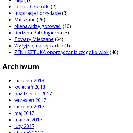
Fotki z Czukotki
(2)
Inspiracje i przydasie
(3)
Mieszane
(26)
Nienawidzę gotować!
(10)
Rodzina Patologiczna
(3)
Towary Mieszane
(64)
Wyżyj się na tej kartce
(1)
ZEN i SZTUKA oporządzania czegokolwiek
(40)
Archiwum
sierpień 2018
kwiecień 2018
październik 2017
wrzesień 2017
sierpień 2017
maj 2017
marzec 2017
luty 2017
styczeń 2017