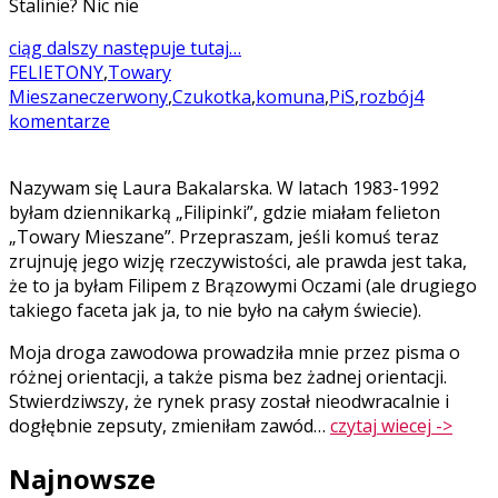
Stalinie? Nic nie
ciąg dalszy następuje tutaj…
FELIETONY
,
Towary
Mieszane
czerwony
,
Czukotka
,
komuna
,
PiS
,
rozbój
4
komentarze
Nazywam się Laura Bakalarska. W latach 1983-1992
byłam dziennikarką „Filipinki”, gdzie miałam felieton
„Towary Mieszane”. Przepraszam, jeśli komuś teraz
zrujnuję jego wizję rzeczywistości, ale prawda jest taka,
że to ja byłam Filipem z Brązowymi Oczami (ale drugiego
takiego faceta jak ja, to nie było na całym świecie).
Moja droga zawodowa prowadziła mnie przez pisma o
różnej orientacji, a także pisma bez żadnej orientacji.
Stwierdziwszy, że rynek prasy został nieodwracalnie i
dogłębnie zepsuty, zmieniłam zawód…
czytaj wiecej ->
Najnowsze