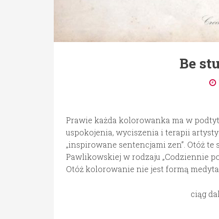
Be st
Prawie każda kolorowanka ma w podtytule
uspokojenia, wyciszenia i terapii artyst
„inspirowane sentencjami zen”. Otóż te 
Pawlikowskiej w rodzaju „Codziennie pom
Otóż kolorowanie nie jest formą medytac
ciąg da