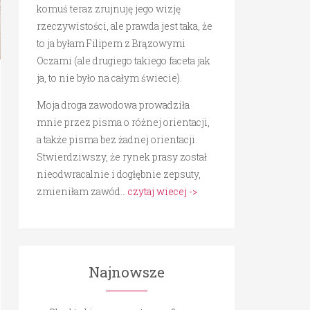
komuś teraz zrujnuję jego wizję
rzeczywistości, ale prawda jest taka, że
to ja byłam Filipem z Brązowymi
Oczami (ale drugiego takiego faceta jak
ja, to nie było na całym świecie).
Moja droga zawodowa prowadziła
mnie przez pisma o różnej orientacji,
a także pisma bez żadnej orientacji.
Stwierdziwszy, że rynek prasy został
nieodwracalnie i dogłębnie zepsuty,
zmieniłam zawód…
czytaj wiecej ->
Najnowsze