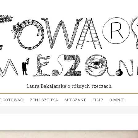
Laura Bakalarska o różnych rzeczach
Ę GOTOWAĆ!
ZEN I SZTUKA
MIESZANE
FILIP
O MNIE