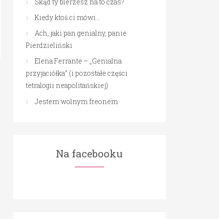
Skąd ty bierzesz na to czas?
Kiedy ktoś ci mówi…
Ach, jaki pan genialny, panie
Pierdzieliński
Elena Ferrante – „Genialna
przyjaciółka” (i pozostałe części
tetralogii neapolitańskiej)
Jestem wolnym freonem
Na facebooku