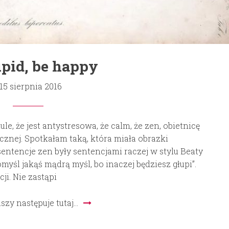
upid, be happy
15 sierpnia 2016
, że jest antystresowa, że calm, że zen, obietnicę
ycznej. Spotkałam taką, która miała obrazki
sentencje zen były sentencjami raczej w stylu Beaty
yśl jakąś mądrą myśl, bo inaczej będziesz głupi”.
ji. Nie zastąpi
lszy następuje tutaj…