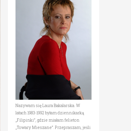
Nazywam się Laura Bakalarska. W
latach 1983-1992 byłam dziennikarką
„Filipinki”, gdzie miałam felieton
„Towary Mieszane”. Przepraszam, jeśli