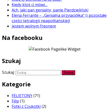
Kiedy ktoś ci mówi…
Ach, jaki pan genialny, panie Pierdzieliński
Elena Ferrante – „Genialna przyjaciółka” (i pozostałe
części tetralogii neapolitańskiej)
Jestem wolnym freonem
Na facebooku
Szukaj
Szukaj:
Kategorie
FELIETONY
(71)
Filip
(1)
Fotki z Czukotki
(2)