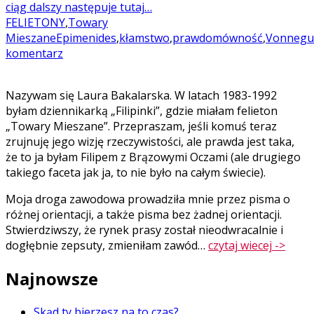
ciąg dalszy następuje tutaj…
FELIETONY
,
Towary
Mieszane
Epimenides
,
kłamstwo
,
prawdomówność
,
Vonnegu
komentarz
Nazywam się Laura Bakalarska. W latach 1983-1992
byłam dziennikarką „Filipinki”, gdzie miałam felieton
„Towary Mieszane”. Przepraszam, jeśli komuś teraz
zrujnuję jego wizję rzeczywistości, ale prawda jest taka,
że to ja byłam Filipem z Brązowymi Oczami (ale drugiego
takiego faceta jak ja, to nie było na całym świecie).
Moja droga zawodowa prowadziła mnie przez pisma o
różnej orientacji, a także pisma bez żadnej orientacji.
Stwierdziwszy, że rynek prasy został nieodwracalnie i
dogłębnie zepsuty, zmieniłam zawód…
czytaj wiecej ->
Najnowsze
Skąd ty bierzesz na to czas?