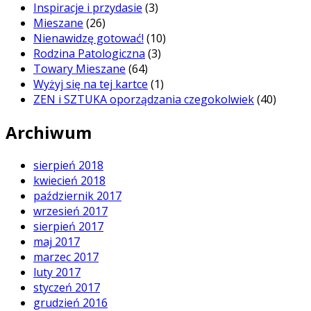
Inspiracje i przydasie
(3)
Mieszane
(26)
Nienawidzę gotować!
(10)
Rodzina Patologiczna
(3)
Towary Mieszane
(64)
Wyżyj się na tej kartce
(1)
ZEN i SZTUKA oporządzania czegokolwiek
(40)
Archiwum
sierpień 2018
kwiecień 2018
październik 2017
wrzesień 2017
sierpień 2017
maj 2017
marzec 2017
luty 2017
styczeń 2017
grudzień 2016