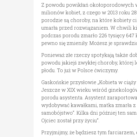
Z powodu powikłań okołoporodowych w 
milionów kobiet, z czego w 2013 roku 28
porodzie są choroby, na które kobiety c
umarła przed rozwiązaniem. W chwili ki
podczas porodu zmarło 226 tysięcy 647 k
pewno się zmieniły. Możesz je sprawdzić
Ponieważ złe rzeczy spotykają także dob
powodu jakiejś zwykłej choroby, której 
płodu. To już w Polsce ćwiczymy.
Gaskońskie przysłowie „Kobieta w ciąży 
Jeszcze w XIX wieku wśród ginekologów 
porodu asystenta. Asystent zaraportował
wydobywać kawałkami, matka zmarła z p
samobójstwo”. Kilka dni później ten sam
Ojciec został przy życiu”.
Przyjmijmy, że będziesz tym farciarzem, 