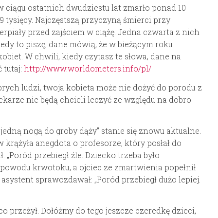
ciągu ostatnich dwudziestu lat zmarło ponad 10
9 tysięcy. Najczęstszą przyczyną śmierci przy
ierpiały przed zajściem w ciążę. Jedna czwarta z nich
edy to piszę, dane mówią, że w bieżącym roku
obiet. W chwili, kiedy czytasz te słowa, dane na
 tutaj:
http://www.worldometers.info/pl/
rych ludzi, twoja kobieta może nie dożyć do porodu z
lekarze nie będą chcieli leczyć ze względu na dobro
jedną nogą do groby dąży” stanie się znowu aktualne.
krążyła anegdota o profesorze, który posłał do
: „Poród przebiegł źle. Dziecko trzeba było
owodu krwotoku, a ojciec ze zmartwienia popełnił
 asystent sprawozdawał: „Poród przebiegł dużo lepiej.
co przeżył. Dołóżmy do tego jeszcze czeredkę dzieci,