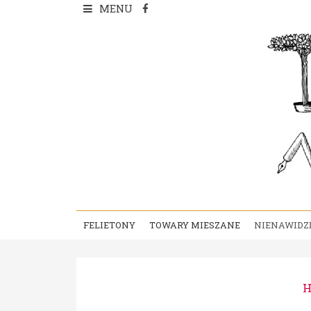
Skip
MENU
to
content
FELIETONY
TOWARY MIESZANE
NIENAWIDZ
H