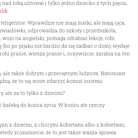
 nad tobą ulitował i tylko jedno dziecko z tych pięciu,
klik
teligentne. Wprawdzie nie mają matki, ale mają ojca,
ywiadówki, odprowadza do szkoły i przedszkola,
 wozi na angielski, pomaga odrabiać lekcje, robi
chę (bo po pijaku nie bardzo da się zadbać o dom), wydaje
robi pranie, wiesza pranie i, oczywiście, zarabia na ten
ym, ale także dobrym i przeciętnym ludziom. Natomiast
sądzą, że to się może zdarzyć komuś innemu.
, ale za to tylko z dziećmi?
ć kaleką do końca życia. W końcu złe rzeczy
yzn z dziećmi, z chorymi kobietami albo z kobietami,
tedy zrozumiecie, że to jest także wasza sprawa.