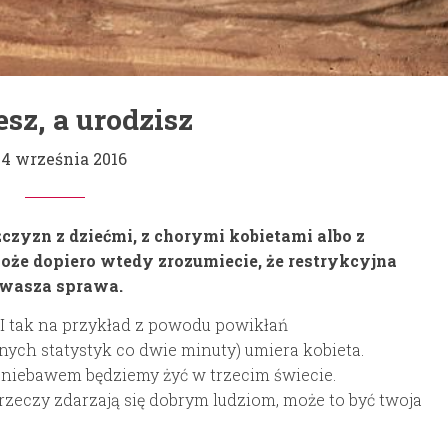
sz, a urodzisz
24 września 2016
żczyzn z dziećmi, z chorymi kobietami albo z
może dopiero wtedy zrozumiecie, że restrykcyjna
e wasza sprawa.
 I tak na przykład z powodu powikłań
ych statystyk co dwie minuty) umiera kobieta.
e niebawem będziemy żyć w trzecim świecie.
 rzeczy zdarzają się dobrym ludziom, może to być twoja