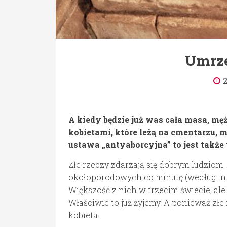
Umrze
A kiedy będzie już was cała masa, mę
kobietami, które leżą na cmentarzu, 
ustawa „antyaborcyjna” to jest takż
Złe rzeczy zdarzają się dobrym ludziom.
okołoporodowych co minutę (według inn
Większość z nich w trzecim świecie, al
Właściwie to już żyjemy. A ponieważ złe
kobieta.