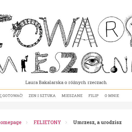
Laura Bakalarska o różnych rzeczach
Ę GOTOWAĆ!
ZEN I SZTUKA
MIESZANE
FILIP
O MNIE
omepage
FELIETONY
Umrzesz, a urodzisz