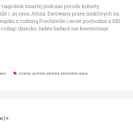
nagrobek zmarłej podczas porodu kobiety,
le i jej syna Johna. Datowany przez niektórych na
wiązku z rodziną Frecheville i może pochodzić z XIII
a rodząc dziecko, żaden badacz nie kwestionuje.
ane
czarny protest
,
ustawa antyaborcyjna
ów)