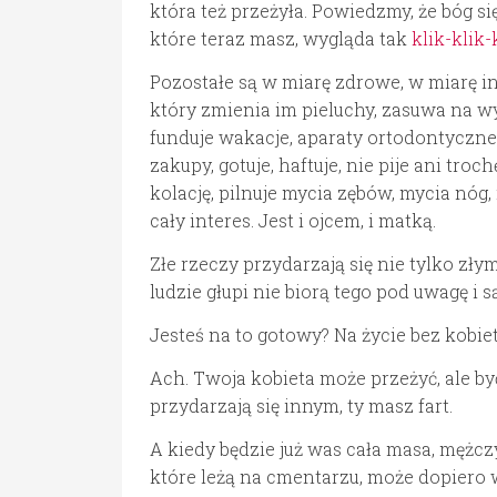
która też przeżyła. Powiedzmy, że bóg się
które teraz masz, wygląda tak
klik-klik-
Pozostałe są w miarę zdrowe, w miarę in
który zmienia im pieluchy, zasuwa na w
funduje wakacje, aparaty ortodontyczne,
zakupy, gotuje, haftuje, nie pije ani tro
kolację, pilnuje mycia zębów, mycia nóg, 
cały interes. Jest i ojcem, i matką.
Złe rzeczy przydarzają się nie tylko zł
ludzie głupi nie biorą tego pod uwagę i 
Jesteś na to gotowy? Na życie bez kobiety
Ach. Twoja kobieta może przeżyć, ale by
przydarzają się innym, ty masz fart.
A kiedy będzie już was cała masa, mężcz
które leżą na cmentarzu, może dopiero w