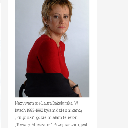
Nazywam się Laura Bakalarska. W
latach 1983-1992 byłam dziennikarką
„Filipinki”, gdzie miałam felieton
„Towary Mieszane”. Przepraszam, jeśli