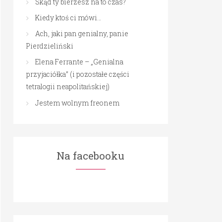
Skąd ty bierzesz na to czas?
Kiedy ktoś ci mówi…
Ach, jaki pan genialny, panie
Pierdzieliński
Elena Ferrante – „Genialna
przyjaciółka” (i pozostałe części
tetralogii neapolitańskiej)
Jestem wolnym freonem
Na facebooku