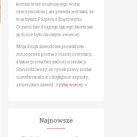
komuś teraz zrujnuję jego wizję
rzeczywistości, ale prawda jest taka, że
to ja byłam Filipem z Brązowymi
Oczami (ale drugiego takiego faceta jak
ja, to nie było na całym świecie).
Moja droga zawodowa prowadziła
mnie przez pisma o różnej orientacji,
a także pisma bez żadnej orientacji.
Stwierdziwszy, że rynek prasy został
nieodwracalnie i dogłębnie zepsuty,
zmieniłam zawód…
czytaj wiecej ->
Najnowsze