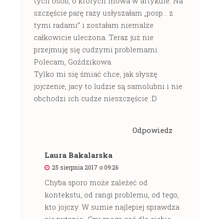
tych osób, o których mowa w artykule. Na
szczęście parę razy usłyszałam „posp… z
tymi radami” i zostałam niemalże
całkowicie uleczona. Teraz już nie
przejmuję się cudzymi problemami.
Polecam, Goździkowa.
Tylko mi się śmiać chce, jak słyszę
jojczenie, jacy to ludzie są samolubni i nie
obchodzi ich cudze nieszczęście :D
Odpowiedz
Laura Bakalarska
25 sierpnia 2017 o 09:26
Chyba sporo może zależeć od
kontekstu, od rangi problemu, od tego,
kto jojczy. W sumie najlepiej sprawdza
się pytanie „Czy mogę coś dla ciebie