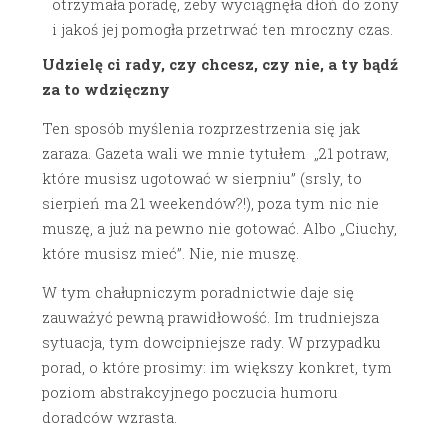
otrzymała poradę, żeby wyciągnęła dłoń do żony
i jakoś jej pomogła przetrwać ten mroczny czas.
Udzielę ci rady, czy chcesz, czy nie, a ty bądź
za to wdzięczny
Ten sposób myślenia rozprzestrzenia się jak
zaraza. Gazeta wali we mnie tytułem „21 potraw,
które musisz ugotować w sierpniu” (srsly, to
sierpień ma 21 weekendów?!), poza tym nic nie
muszę, a już na pewno nie gotować. Albo „Ciuchy,
które musisz mieć”. Nie, nie muszę.
W tym chałupniczym poradnictwie daje się
zauważyć pewną prawidłowość. Im trudniejsza
sytuacja, tym dowcipniejsze rady. W przypadku
porad, o które prosimy: im większy konkret, tym
poziom abstrakcyjnego poczucia humoru
doradców wzrasta.