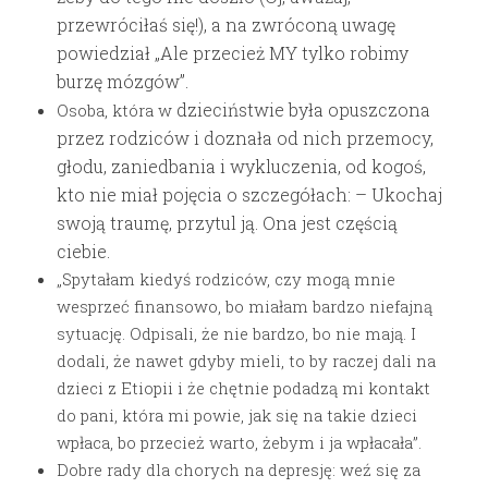
przewróciłaś się!), a na zwróconą uwagę
powiedział „Ale przecież MY tylko robimy
burzę mózgów”.
dzieciństwie była opuszczona
Osoba, która w
przez rodziców i doznała od nich przemocy,
głodu, zaniedbania i wykluczenia, od kogoś,
kto nie miał pojęcia o szczegółach: –
Ukochaj
swoją traumę, przytul ją. Ona jest częścią
ciebie.
„Spytałam kiedyś rodziców, czy mogą mnie
wesprzeć finansowo, bo miałam bardzo niefajną
sytuację. Odpisali, że nie bardzo, bo nie mają. I
dodali, że nawet gdyby mieli, to by raczej dali na
dzieci z Etiopii i że chętnie podadzą mi kontakt
do pani, która mi powie, jak się na takie dzieci
wpłaca, bo przecież warto, żebym i ja wpłacała”.
Dobre rady dla chorych na depresję: weź się za