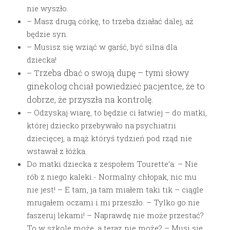
nie wyszło.
– Masz drugą córkę, to trzeba działać dalej, aż
będzie syn.
– Musisz się wziąć w garść, być silna dla
dziecka!
rzeba dbać o swoją dupę – tymi słowy
– T
ginekolog chciał powiedzieć pacjentce, że to
dobrze, że przyszła na kontrolę.
– Odzyskaj wiarę, to będzie ci łatwiej – do matki,
której dziecko przebywało na psychiatrii
dziecięcej, a mąż któryś tydzień pod rząd nie
wstawał z łóżka.
Do matki dziecka z zespołem Tourette’a: – Nie
rób z niego kaleki.- Normalny chłopak, nic mu
nie jest! – E tam, ja tam miałem taki tik – ciągle
mrugałem oczami i mi przeszło. – Tylko go nie
faszeruj lekami! – Naprawdę nie może przestać?
To w szkole może, a teraz nie może? – Musi się