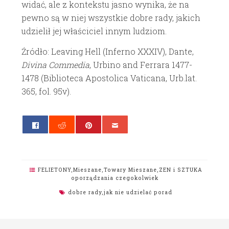
widać, ale z kontekstu jasno wynika, że na
pewno są w niej wszystkie dobre rady, jakich
udzielił jej właściciel innym ludziom.
Źródło: Leaving Hell (Inferno XXXIV),
Dante,
Divina Commedia
, Urbino and Ferrara 1477-
1478 (Biblioteca Apostolica Vaticana, Urb.lat.
365, fol. 95v).
FELIETONY
,
Mieszane
,
Towary Mieszane
,
ZEN i SZTUKA
oporządzania czegokolwiek
dobre rady
,
jak nie udzielać porad