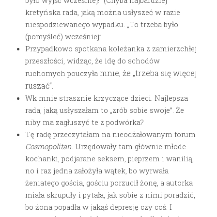
było wyjść wcześniej!” (Chyba najbardziej
kretyńska rada, jaką można usłyszeć w razie
niespodziewanego wypadku. „To trzeba było
(pomyśleć) wcześniej”.
Przypadkowo spotkana koleżanka z zamierzchłej
przeszłości, widząc, że idę do schodów
mnie,
że „trzeba się więcej
ruchomych pouczyła
ruszać”.
Wk mnie strasznie krzyczące dzieci. Najlepsza
rada, jaką usłyszałam to „zrób sobie swoje”. Że
niby ma zagłuszyć te z podwórka?
Tę radę przeczytałam na nieodżałowanym forum
Cosmopolitan
. Urzędowały tam głównie młode
kochanki, podjarane seksem, pieprzem i wanilią,
no i raz jedna założyła wątek, bo wyrwała
żeniatego gościa, gościu porzucił żonę, a autorka
miała skrupuły i pytała, jak sobie z nimi poradzić,
bo żona popadła w jakąś depresję czy coś. I