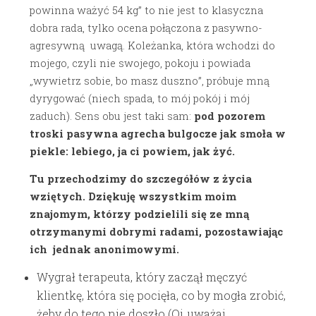
powinna ważyć 54 kg” to nie jest to klasyczna
dobra rada, tylko ocena połączona z pasywno-
agresywną uwagą. Koleżanka, która wchodzi do
mojego, czyli nie swojego, pokoju i powiada
„wywietrz sobie, bo masz duszno”, próbuje mną
dyrygować (niech spada, to mój pokój i mój
zaduch). Sens obu jest taki sam:
pod pozorem
troski pasywna agrecha bulgocze jak smoła w
piekle: lebiego, ja ci powiem, jak żyć.
Tu przechodzimy do szczegółów z życia
wziętych. Dziękuję wszystkim moim
znajomym, którzy podzielili się ze mną
otrzymanymi dobrymi radami, pozostawiając
ich jednak anonimowymi.
Wygrał terapeuta, który zaczął męczyć
klientkę, która się pocięła, co by mogła zrobić,
żeby do tego nie doszło (Oj, uważaj,