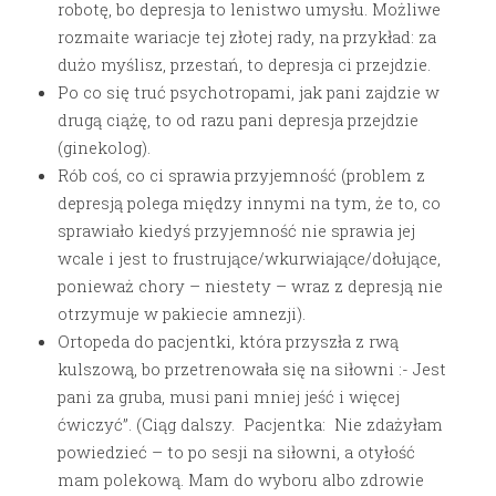
robotę, bo depresja to lenistwo umysłu. Możliwe
rozmaite wariacje tej złotej rady, na przykład: za
dużo myślisz, przestań, to depresja ci przejdzie.
Po co się truć psychotropami, jak pani zajdzie w
drugą ciążę, to od razu pani depresja przejdzie
(ginekolog).
Rób coś, co ci sprawia przyjemność (problem z
depresją polega między innymi na tym, że to, co
sprawiało kiedyś przyjemność nie sprawia jej
wcale i jest to frustrujące/wkurwiające/dołujące,
ponieważ chory – niestety – wraz z depresją nie
otrzymuje w pakiecie amnezji).
Ortopeda do pacjentki, która przyszła z rwą
kulszową, bo przetrenowała się na siłowni :- Jest
pani za gruba, musi pani mniej jeść i więcej
ćwiczyć”. (Ciąg dalszy. Pacjentka: Nie zdażyłam
powiedzieć – to po sesji na siłowni, a otyłość
mam polekową. Mam do wyboru albo zdrowie