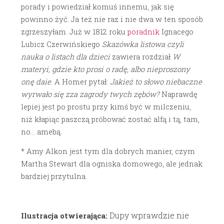
porady i powiedział komuś innemu, jak się
powinno żyć. Ja też nie raz i nie dwa w ten sposób
zgrzeszyłam. Już w 1812 roku
poradnik
Ignacego
Lubicz Czerwińskiego
Skazówka listowa czyli
nauka o listach dla dzieci
zawiera rozdział
W
materyi, gdzie kto prosi o radę, albo nieproszony
onę daie
. A Homer pytał:
Jakież to słowo niebaczne
wyrwało się zza zagrody twych zębów?
Naprawdę
lepiej jest po prostu przy kimś być w milczeniu,
niż kłapiąc paszczą próbować zostać alfą i tą, tam,
no… amebą.
* Amy Alkon jest tym dla dobrych manier, czym
Martha Stewart dla ogniska domowego, ale jednak
bardziej przytulna.
Dupy wprawdzie nie
Ilustracja otwierająca: