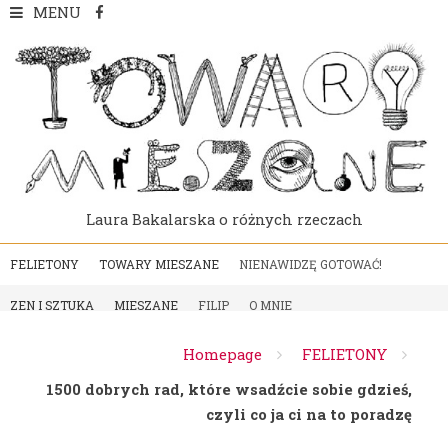
Skip
MENU
to
content
Laura Bakalarska o różnych rzeczach
FELIETONY
TOWARY MIESZANE
NIENAWIDZĘ GOTOWAĆ!
ZEN I SZTUKA
MIESZANE
FILIP
O MNIE
Homepage
FELIETONY
1500 dobrych rad, które wsadźcie sobie gdzieś,
czyli co ja ci na to poradzę