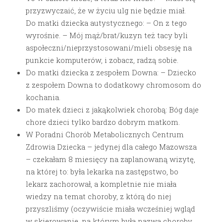
przyzwyczaić, że w życiu ulg nie będzie miał.
Do matki dziecka autystycznego: – On z tego
wyrośnie. – Mój mąż/brat/kuzyn też tacy byli
aspołeczni/nieprzystosowani/mieli obsesję na
punkcie komputerów, i zobacz, radzą sobie.
Do matki dziecka z zespołem Downa: – Dziecko
z zespołem Downa to dodatkowy chromosom do
kochania.
Do matek dzieci z jakąkolwiek chorobą: Bóg daje
chore dzieci tylko bardzo dobrym matkom.
W Poradni Chorób Metabolicznych Centrum
Zdrowia Dziecka – jedynej dla całego Mazowsza
– czekałam 8 miesięcy na zaplanowaną wizytę,
na której to: była lekarka na zastępstwo, bo
lekarz zachorował, a kompletnie nie miała
wiedzy na temat choroby, z którą do niej
przyszliśmy (oczywiście miała wcześniej wgląd
w skierowanie, na którym była nazwa choroby,