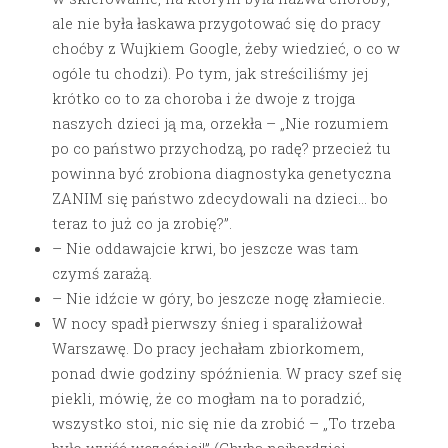
ale nie była łaskawa przygotować się do pracy
choćby z Wujkiem Google, żeby wiedzieć, o co w
ogóle tu chodzi). Po tym, jak streściliśmy jej
krótko co to za choroba i że dwoje z trojga
naszych dzieci ją ma, orzekła – „Nie rozumiem
po co państwo przychodzą, po radę? przecież tu
powinna być zrobiona diagnostyka genetyczna
ZANIM się państwo zdecydowali na dzieci… bo
teraz to już co ja zrobię?”.
– Nie oddawajcie krwi, bo jeszcze was tam
czymś zarażą.
– Nie idźcie w góry, bo jeszcze nogę złamiecie.
W nocy spadł pierwszy śnieg i sparaliżował
Warszawę. Do pracy jechałam zbiorkomem,
ponad dwie godziny spóźnienia. W pracy szef się
piekli, mówię, że co mogłam na to poradzić,
wszystko stoi, nic się nie da zrobić – „To trzeba