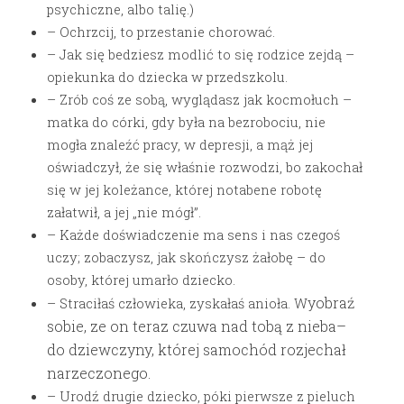
psychiczne, albo talię.)
– Ochrzcij, to przestanie chorować.
– Jak się bedziesz modlić to się rodzice zejdą –
opiekunka do dziecka w przedszkolu.
– Zrób coś ze sobą, wyglądasz jak kocmołuch –
matka do córki, gdy była na bezrobociu, nie
mogła znaleźć pracy, w depresji, a mąż jej
oświadczył, że się właśnie rozwodzi, bo zakochał
się w jej koleżance, której notabene robotę
załatwił, a jej „nie mógł”.
– Każde doświadczenie ma sens i nas czegoś
uczy; zobaczysz, jak skończysz żałobę – do
osoby, której umarło dziecko.
yobraź
– Straciłaś człowieka, zyskałaś anioła. W
sobie, ze on teraz czuwa nad tobą z nieba
–
do dziewczyny, której samochód rozjechał
narzeczonego.
– Urodź drugie dziecko, póki pierwsze z pieluch