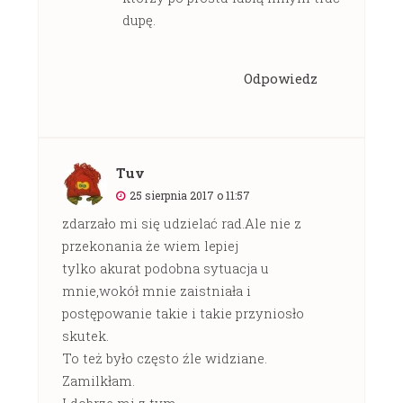
dupę.
Odpowiedz
Tuv
25 sierpnia 2017 o 11:57
zdarzało mi się udzielać rad.Ale nie z
przekonania że wiem lepiej
tylko akurat podobna sytuacja u
mnie,wokół mnie zaistniała i
postępowanie takie i takie przyniosło
skutek.
To też było często źle widziane.
Zamilkłam.
I dobrze mi z tym.