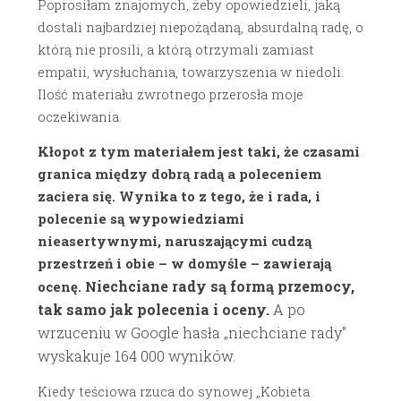
Poprosiłam znajomych, żeby opowiedzieli, jaką
dostali najbardziej niepożądaną, absurdalną radę, o
którą nie prosili, a którą otrzymali zamiast
empatii, wysłuchania, towarzyszenia w niedoli.
Ilość materiału zwrotnego przerosła moje
oczekiwania.
Kłopot z tym materiałem jest taki, że czasami
granica między dobrą radą a poleceniem
zaciera się. Wynika to z tego, że i rada, i
polecenie są wypowiedziami
nieasertywnymi, naruszającymi cudzą
przestrzeń i obie – w domyśle – zawierają
iechciane rady są formą przemocy,
ocenę. N
tak samo jak polecenia i oceny.
A po
wrzuceniu w Google hasła „niechciane rady”
wyskakuje 164 000 wyników.
Kiedy teściowa rzuca do synowej „Kobieta